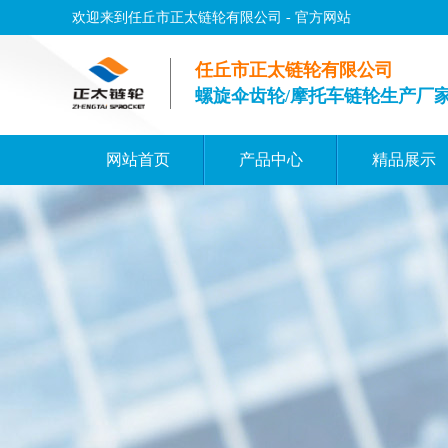
欢迎来到任丘市正太链轮有限公司 - 官方网站
任丘市正太链轮有限公司
螺旋伞齿轮/摩托车链轮生产厂
网站首页
产品中心
精品展示