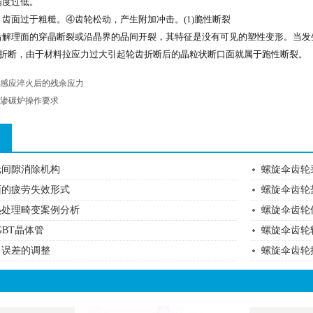
度过低。
面过于粗糙。④齿轮松动，产生附加冲击。(1)脆性断裂
理面的穿晶断裂或沿晶界的品间开裂，其特征是没有可见的塑性变形。当发生沿
折断，由于材料拉应力过大引起轮齿折断后的晶粒状断口面就属于跑性断裂。
感应淬火后的残余应力
渗碳炉操作要求
轮间隙消除机构
螺旋伞齿轮
面的疲劳失效形式
螺旋伞齿轮
热处理畸变案例分析
螺旋伞齿轮
GBT晶体管
螺旋伞齿轮
向误差的调整
螺旋伞齿轮