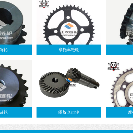
链轮
摩托车链轮
链轮
螺旋伞齿轮
摩