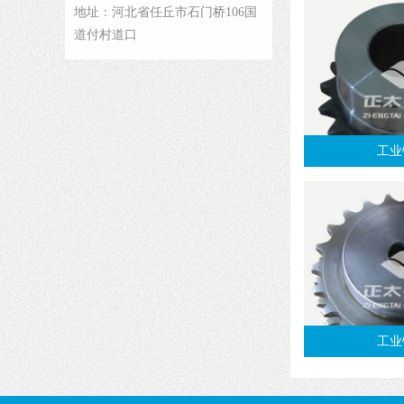
地址：河北省任丘市石门桥106国
道付村道口
工业
工业