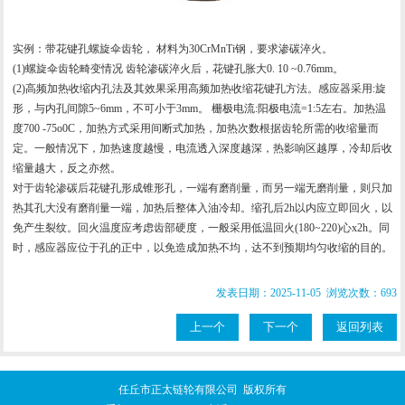
实例：带花键孔
螺旋伞齿轮
， 材料为30CrMnTi钢，要求渗碳淬火。
(1)
螺旋伞齿轮
畸变情况 齿轮渗碳淬火后，花键孔胀大0. 10 ~0.76mm。
(2)高频加热收缩内孔法及其效果采用高频加热收缩花键孔方法。感应器采用:旋
形，与内孔间隙5~6mm，不可小于3mm。 栅极电流:阳极电流=1:5左右。加热温
度700 -75o0C，加热方式采用间断式加热，加热次数根据齿轮所需的收缩量而
定。一般情况下，加热速度越慢，电流透入深度越深，热影响区越厚，冷却后收
缩量越大，反之亦然。
对于齿轮渗碳后花键孔形成锥形孔，一端有磨削量，而另一端无磨削量，则只加
热其孔大没有磨削量一端，加热后整体入油冷却。缩孔后2h以内应立即回火，以
免产生裂纹。回火温度应考虑齿部硬度，一般采用低温回火(180~220)心x2h。同
时，感应器应位于孔的正中，以免造成加热不均，达不到预期均匀收缩的目的。
发表日期：2025-11-05 浏览次数：693
上一个
下一个
返回列表
任丘市正太链轮有限公司 版权所有